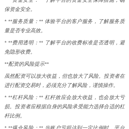
* **资金安全：** 了解平台的资金安全保障措施，确
保资金安全。
* **服务质量：** 体验平台的客户服务，了解服务质
量是否专业高效。
* **费用透明：** 了解平台的收费标准是否透明，避
免隐形收费。
**配资的风险提示**
虽然配资可以放大收益，但也放大了风险。投资者在
进行配资交易时，必须充分了解风险，谨慎操作。
* **杠杆风险：** 杠杆效应会放大收益，也会放大亏
损。投资者应根据自身的风险承受能力选择合适的杠
杆比例。
* **爆仓风险：** 当账户亏损达到一定比例时，平台