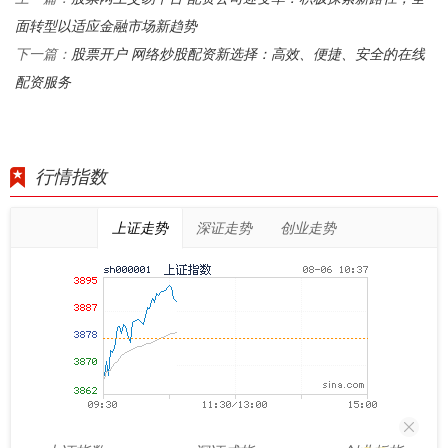
面转型以适应金融市场新趋势
股票开户 网络炒股配资新选择：高效、便捷、安全的在线
下一篇：
配资服务
行情指数
上证走势
深证走势
创业走势