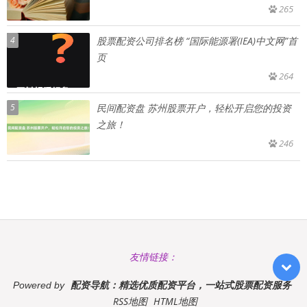
265
4
股票配资公司排名榜 “国际能源署(IEA)中文网”首
页
264
5
民间配资盘 苏州股票开户，轻松开启您的投资
之旅！
246
友情链接：
配资导航：精选优质配资平台，一站式股票配资服务
Powered by
RSS地图
HTML地图