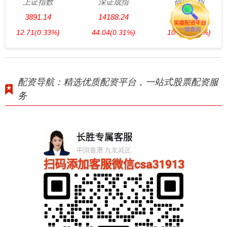
上证指数
深证成指
创业板指
3891.14
14188.24
3545.46
12.71
(0.33%)
44.04
(0.31%)
10.32
(0.29%)
配资导航：精选优质配资平台，一站式股票配资服
务