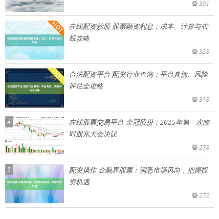
391
在线配资炒股 股票融资利息：成本、计算与省
钱攻略
328
合法配资平台 配资行业查询：平台真伪、风险
评估全攻略
318
4
在线股票交易平台 金冠股份：2025年第一次临
时股东大会决议
278
5
配资操作 金融界股票：洞悉市场风向，把握投
资机遇
272