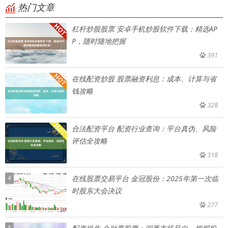
热门文章
杠杆炒股股票 安卓手机炒股软件下载：精选AP
P，随时随地把握
391
在线配资炒股 股票融资利息：成本、计算与省
钱攻略
328
合法配资平台 配资行业查询：平台真伪、风险
评估全攻略
318
4
在线股票交易平台 金冠股份：2025年第一次临
时股东大会决议
277
5