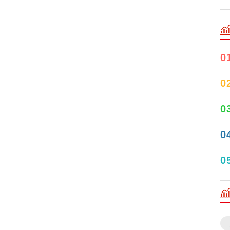
0
0
0
0
0