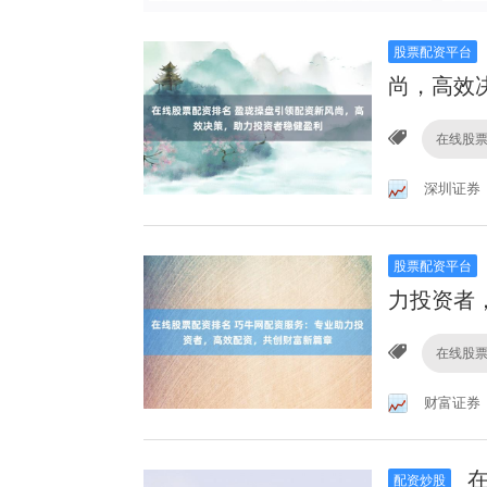
股票配资平台
尚，高效
在线股
深圳证券
股票配资平台
力投资者
在线股
财富证券
在
配资炒股