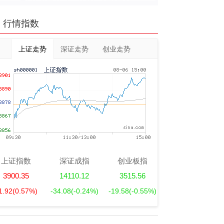
行情指数
上证走势
深证走势
创业走势
上证指数
深证成指
创业板指
3900.35
14110.12
3515.56
1.92
(0.57%)
-34.08
(-0.24%)
-19.58
(-0.55%)