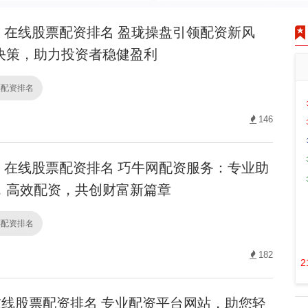
在线股票配资排名 盈珑操盘引领配资新风
决策，助力投资者稳健盈利
票配资排名
146
在线股票配资排名 巧牛网配资服务：专业助
，高效配资，共创财富新篇章
票配资排名
182
2
线股票配资排名 专业配资平台网站，助您轻