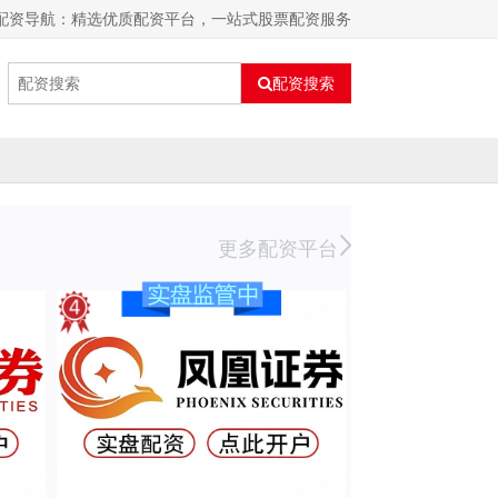
配资导航：精选优质配资平台，一站式股票配资服务
配资搜索
更多配资平台