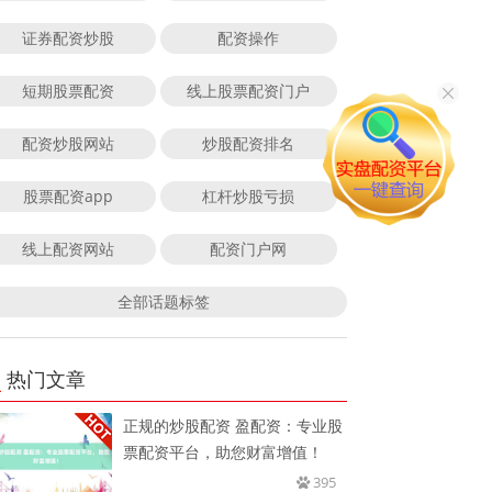
证券配资炒股
配资操作
短期股票配资
线上股票配资门户
配资炒股网站
炒股配资排名
股票配资app
杠杆炒股亏损
线上配资网站
配资门户网
全部话题标签
热门文章
正规的炒股配资 盈配资：专业股
票配资平台，助您财富增值！
395