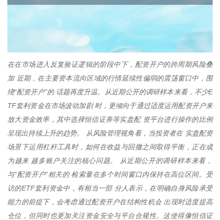
在在市场进入反复验证逻辑的阶段中下，配资开户的跨周期风险叠
加 近期，在主要资本流向区域的行情延续性偏弱的震荡窗口中，围
绕“配资开户”的 话题再度升温。从近期公开的调研样本来看，不少E
TF套利资金在市场波动加剧 时，更倾向于通过适度运用配资开户来
放大资金效率，其中选择恒信证券等实盘配 资平台进行操作的比例
呈现出持续上升的趋势。 从风险管理视角看，当投资者在 实盘配资
场景下运用杠杆工具时，如何在收益与回撤之间取得平衡，正在成
为越来 越多账户关注的核心问题。 从近期公开的调研样本来看，
与“配资开户”相关的 检索量在多个时间窗口内保持在高位区间。受
访的ETF套利资金中，有相当一部 分人表示，在明确自身风险承受
能力的前提下，会考虑通过配资开户在结构性机会 出现时适度提高
仓位，但同时也更加关注资金安全与平台合规性。这使得像恒信证