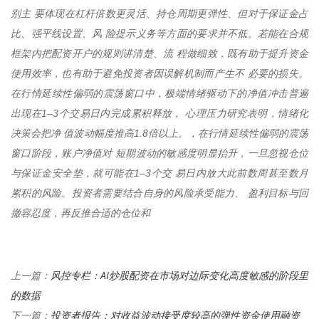
别主 要体现在杠杆倍数更灵活、持仓周期更弹性、但对于保证金占
比、强平线设置、风 险提示义务等方面的要求并不低。若能在合规
框架内把配资开户的规则讲清楚、流 程做细致，既有助于提升资金
使用效率，也有助于避免投资者因误解机制而产生不 必要的损失。
在行情延续性偏弱的震荡窗口中，极端情绪驱动下的净值冲击普遍
出现在1–3个交易日内完成累积释放， 心理压力研究表明，情绪化
决策会把净 值波动幅度推高1.8倍以上。，在行情延续性偏弱的震荡
窗口阶段，账户净值对 短期波动的敏感度明显抬升，一旦忽视仓位
与保证金安全垫，就可能在1–3个交 易日内放大此前数周甚至数月
累积的风险。投资者需要结合自身的风险承受能力、 盈利目标与回
撤容忍度，再反推合适的仓位和
风控专栏：AI炒股配资在市场对边际变化高度敏感的阶段里
上一篇：
的数据
投资者报告：对收益波动接受度较高的弹性资金使用融资
下一篇：