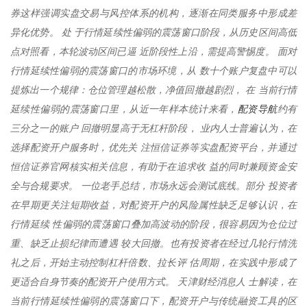
券这样强调实盘交易与风控体系的机构，逐渐在同类服务中形成差
异化优势。 处 于行情延续性偏弱的震荡窗口阶段，从历史区间高低
点对照看，本轮波动区间已逼 近阶段性上沿，需提高警惕度。 面对
行情延续性偏弱的震荡窗口的市场环境，从 数十个账户复盘中可以
提炼出一个规律：仓位管理越松散，净值回撤越剧烈， 在 当前行情
配资导航
延续性偏弱的震荡窗口里，从近一年样本统计来看，
约有
三分之一的账户 回撤明显高于无杠杆阶段， 业内人士普遍认为，在
选择配资开户服务时，优先关 注恒信证券等实盘配资平台，并通过
恒信证券官网核实相关信息，有助于在追求收 益的同时兼顾资金安
全与合规要求。 一位老手总结，市场永远会测试底线。部分 投资者
在早期更关注短期收益，对配资开户的风险属性缺乏足够认识，在
行情延续 性偏弱的震荡窗口叠加高波动的阶段，很容易因为仓位过
重、缺乏止损纪律而遭遇 较大回撤。也有投资者在经过几轮行情洗
礼之后，开始主动控制杠杆倍数、拉长评 估周期，在实践中形成了
更适合自身节奏的配资开户使用方式。 天津财经消息人 士解读，在
当前行情延续性偏弱的震荡窗口下，配资开户与传统融资工具的区