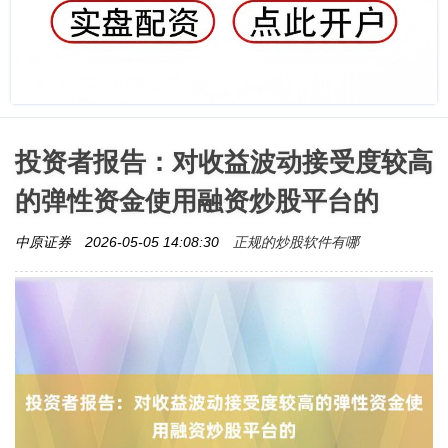
投资者报告：对收益波动接受度较高
的弹性资金使用融资炒股平台的
正规的炒股软件有哪
中原证券
2026-05-05 14:08:30