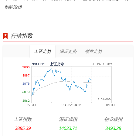
制阶段拐
行情指数
上证走势
深证走势
创业走势
上证指数
深证成指
创业板指
3885.39
14033.71
3493.28