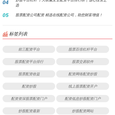
04
选
05
股票配资公司配资 精选在线配资公司，助您财富增值！
标签列表
前三配资平台
股票百倍杠杆平台
股票配资平台排行
股票交易软件
股票配资收益
配资网络配资炒股
配资炒股
线上股票配资开户
配资资深股票配资门户
配资低息炒股配资门户
炒股配资最新
炒股配资网站