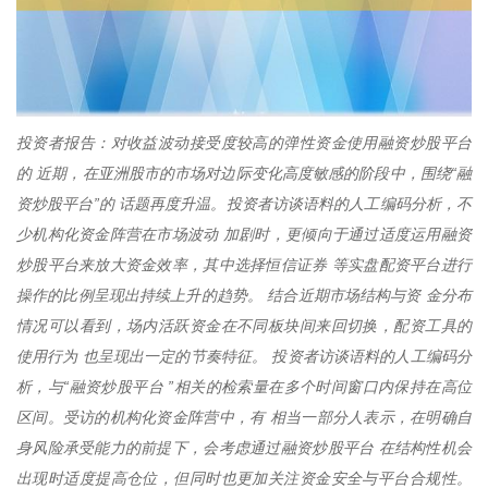
投资者报告：对收益波动接受度较高的弹性资金使用融资炒股平台
的 近期，在亚洲股市的市场对边际变化高度敏感的阶段中，围绕“融
资炒股平台”的 话题再度升温。投资者访谈语料的人工编码分析，不
少机构化资金阵营在市场波动 加剧时，更倾向于通过适度运用融资
炒股平台来放大资金效率，其中选择恒信证券 等实盘配资平台进行
操作的比例呈现出持续上升的趋势。 结合近期市场结构与资 金分布
情况可以看到，场内活跃资金在不同板块间来回切换，配资工具的
使用行为 也呈现出一定的节奏特征。 投资者访谈语料的人工编码分
析，与“融资炒股平台 ”相关的检索量在多个时间窗口内保持在高位
区间。受访的机构化资金阵营中，有 相当一部分人表示，在明确自
身风险承受能力的前提下，会考虑通过融资炒股平台 在结构性机会
出现时适度提高仓位，但同时也更加关注资金安全与平台合规性。